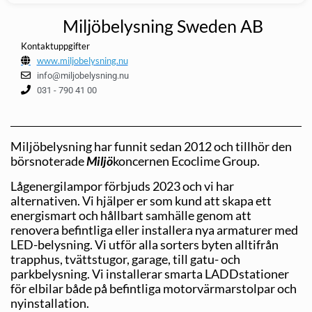
Miljöbelysning Sweden AB
Kontaktuppgifter
www.miljobelysning.nu
info@miljobelysning.nu
031 - 790 41 00
Miljöbelysning har funnit sedan 2012 och tillhör den
börsnoterade
Miljö
koncernen Ecoclime Group.
Lågenergilampor förbjuds 2023 och vi har
alternativen. Vi hjälper er som kund att skapa ett
energismart och hållbart samhälle genom att
renovera befintliga eller installera nya armaturer med
LED-belysning. Vi utför alla sorters byten alltifrån
trapphus, tvättstugor, garage, till gatu- och
parkbelysning. Vi installerar smarta LADDstationer
för elbilar både på befint­liga motorvärmarstolpar och
nyinstallation.