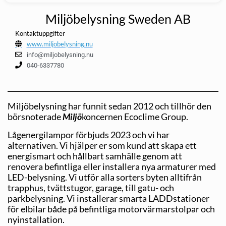
Miljöbelysning Sweden AB
Kontaktuppgifter
www.miljobelysning.nu
info@miljobelysning.nu
040-6337780
Miljöbelysning har funnit sedan 2012 och tillhör den
börsnoterade
Miljö
koncernen Ecoclime Group.
Lågenergilampor förbjuds 2023 och vi har
alternativen. Vi hjälper er som kund att skapa ett
energismart och hållbart samhälle genom att
renovera befintliga eller installera nya armaturer med
LED-belysning. Vi utför alla sorters byten alltifrån
trapphus, tvättstugor, garage, till gatu- och
parkbelysning. Vi installerar smarta LADDstationer
för elbilar både på befint­liga motorvärmarstolpar och
nyinstallation.