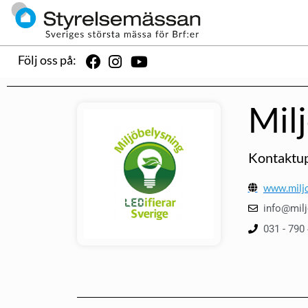
Följ oss på:
Mil
Kontaktup
www.miljo
info@milj
031 - 790