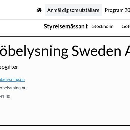
Anmäl dig som utställare
Program 2
Styrelsemässan i:
Stockholm
Göt
jöbelysning Sweden 
pgifter
belysning.nu
obelysning.nu
 41 00