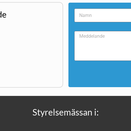
de
Styrelsemässan i: