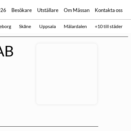
026
Besökare
Utställare
Om Mässan
Kontakta oss
eborg
Skåne
Uppsala
Mälardalen
+10 till städer
AB