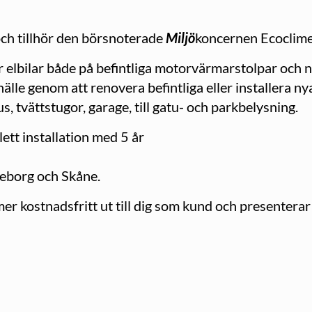
ch tillhör den börsnoterade
Miljö
koncernen Ecoclim
 elbilar både på befint­liga motorvärmarstolpar och ny
älle genom att renovera befintliga eller installera 
us, tvättstugor, garage, till gatu- och parkbelysning.
ett installation med 5 år
öteborg och Skåne.
r kostnadsfritt ut till dig som kund och presenterar 