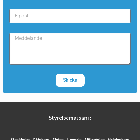
Skicka
Styrelsemässan i:
Stockholm
Göteborg
Skåne
Uppsala
Mälardalen
Helsingborg