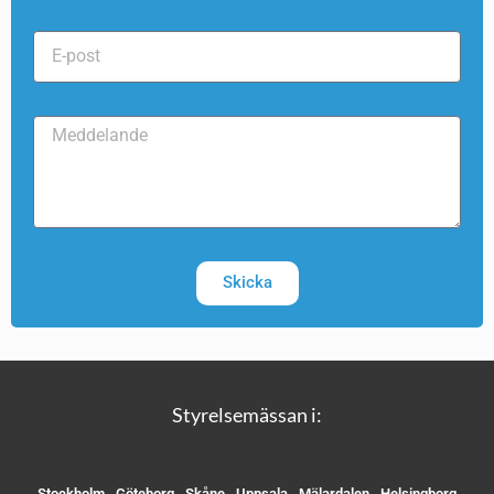
Skicka
Styrelsemässan i:
Stockholm
Göteborg
Skåne
Uppsala
Mälardalen
Helsingborg