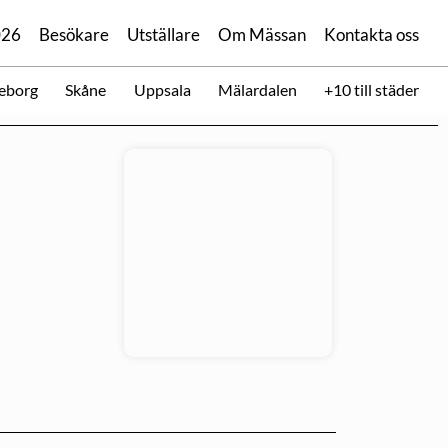
026
Besökare
Utställare
Om Mässan
Kontakta oss
eborg
Skåne
Uppsala
Mälardalen
+10 till städer