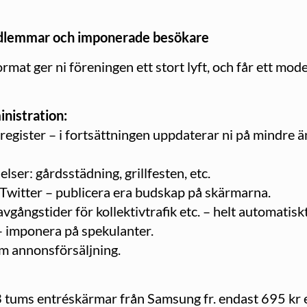
edlemmar och imponerade besökare
mat ger ni föreningen ett stort lyft, och får ett mode
nistration:
register – i fortsättningen uppdaterar ni på mindre än
ser: gårdsstädning, grillfesten, etc.
 Twitter – publicera era budskap på skärmarna.
vgångstider för kollektivtrafik etc. – helt automatiskt
– imponera på spekulanter.
m annonsförsäljning.
3 tums entréskärmar från Samsung fr. endast 695 kr e