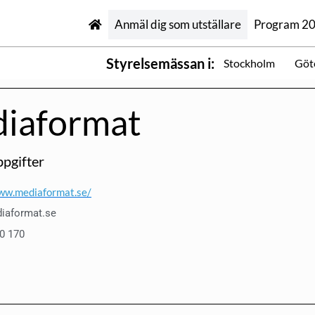
Anmäl dig som utställare
Program 2
Styrelsemässan i:
Stockholm
Göt
iaformat
pgifter
ww.mediaformat.se/
iaformat.se
80 170