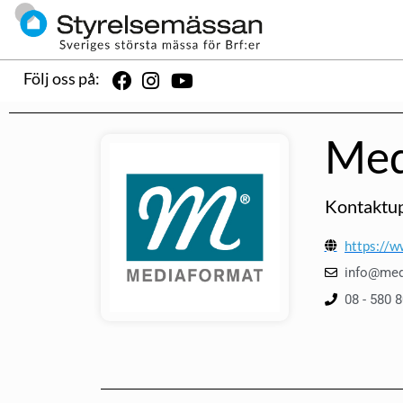
Följ oss på:
Med
Kontaktup
https://w
info@med
08 - 580 