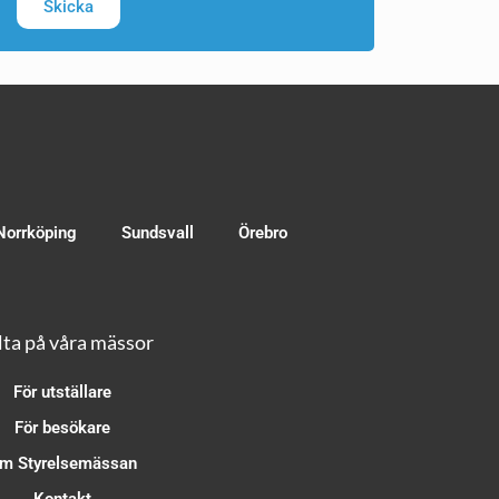
Skicka
Norrköping
Sundsvall
Örebro
ta på våra mässor
För utställare
För besökare
m Styrelsemässan