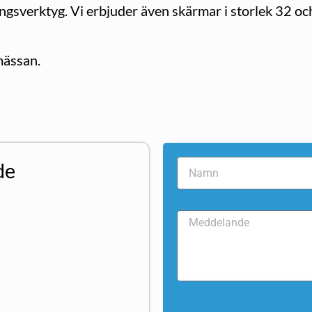
eringsverktyg. Vi erbjuder även skärmar i storlek 32 o
mässan.
de