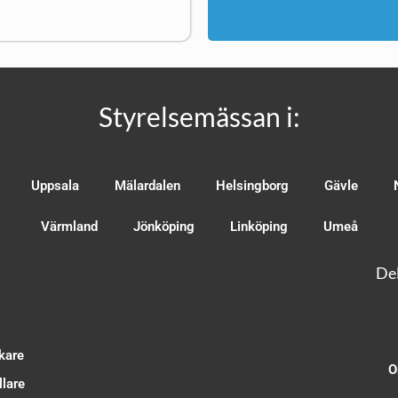
Styrelsemässan i:
Uppsala
Mälardalen
Helsingborg
Gävle
Värmland
Jönköping
Linköping
Umeå
Del
kare
O
lare