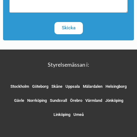
Skicka
Styrelsemässan i:
Stockholm
Göteborg
Skåne
Uppsala
Mälardalen
Helsingborg
Gävle
Norrköping
Sundsvall
Örebro
Värmland
Jönköping
Linköping
Umeå