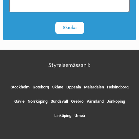
Skicka
Styrelsemässan i:
Stockholm
Göteborg
Skåne
Uppsala
Mälardalen
Helsingborg
Gävle
Norrköping
Sundsvall
Örebro
Värmland
Jönköping
Linköping
Umeå