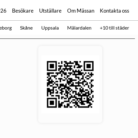
026
Besökare
Utställare
Om Mässan
Kontakta oss
eborg
Skåne
Uppsala
Mälardalen
+10 till städer