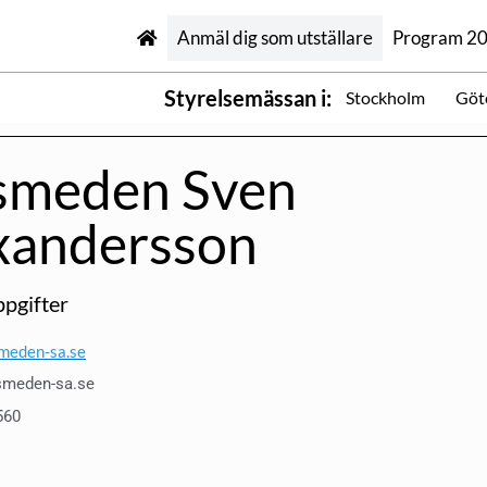
Anmäl dig som utställare
Program 2
Styrelsemässan i:
Stockholm
Göt
smeden Sven
xandersson
pgifter
meden-sa.se
smeden-sa.se
560