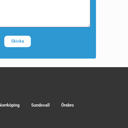
Skicka
Norrköping
Sundsvall
Örebro