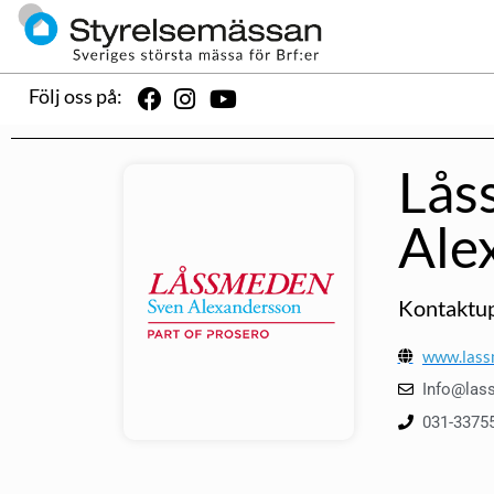
Följ oss på:
Lås
Ale
Kontaktup
www.lass
Info@las
031-3375