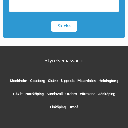
Skicka
Styrelsemässan i:
Stockholm
Göteborg
Skåne
Uppsala
Mälardalen
Helsingborg
Gävle
Norrköping
Sundsvall
Örebro
Värmland
Jönköping
Linköping
Umeå