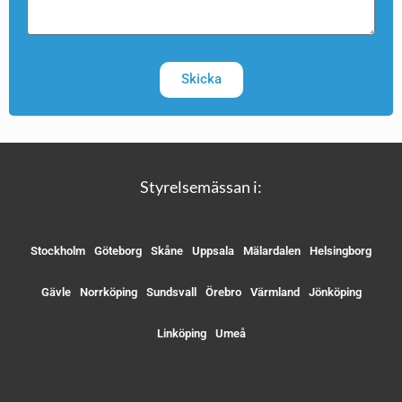
Skicka
Styrelsemässan i:
Stockholm
Göteborg
Skåne
Uppsala
Mälardalen
Helsingborg
Gävle
Norrköping
Sundsvall
Örebro
Värmland
Jönköping
Linköping
Umeå