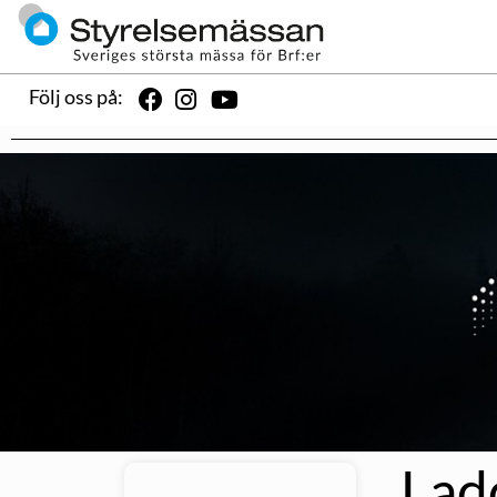
Följ oss på:
Lad