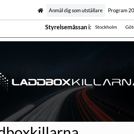
Anmäl dig som utställare
Program 2
Styrelsemässan i:
Stockholm
Göt
dboxkillarna