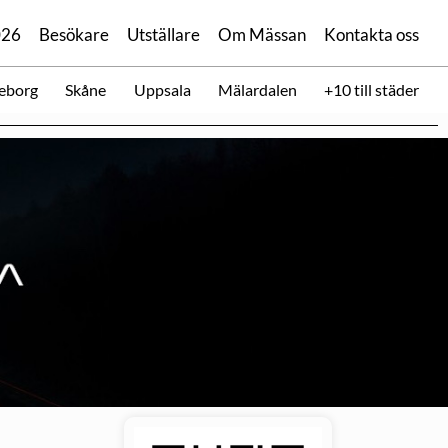
026
Besökare
Utställare
Om Mässan
Kontakta oss
eborg
Skåne
Uppsala
Mälardalen
+10 till städer