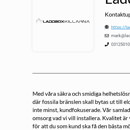
Kontaktup
https://l
mark@lad
03125010
Med våra säkra och smidiga helhetslösni
där fossila bränslen skall bytas ut till e
inte minst, kundfokuserade. Vår samlade 
omsorg vad vi vill installera. Kvalitet 
för att du som kund ska få den bästa mö