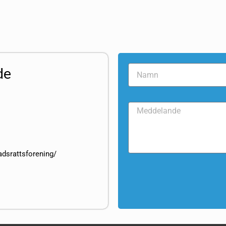
de
adsrattsforening/