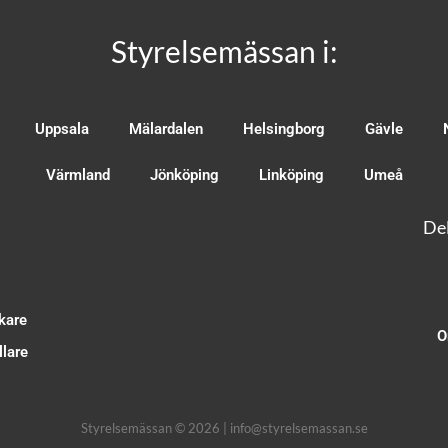
Styrelsemässan i:
Uppsala
Mälardalen
Helsingborg
Gävle
Värmland
Jönköping
Linköping
Umeå
Del
kare
O
lare
Styrelsemässan © 2026 | info@styrelsemassan.se