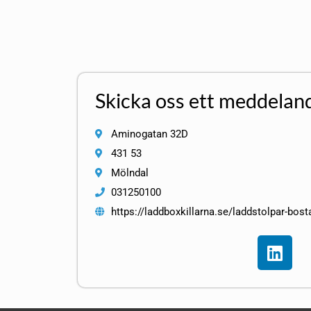
Skicka oss ett meddelan
Aminogatan 32D
431 53
Mölndal
031250100
https://laddboxkillarna.se/laddstolpar-bost