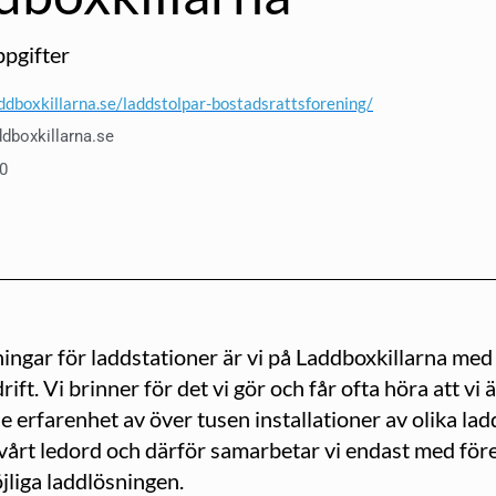
pgifter
addboxkillarna.se/laddstolpar-bostadsrattsforening/
dboxkillarna.se
0
ngar för laddstationer är vi på Laddboxkillarna med 
ldrift. Vi brinner för det vi gör och får ofta höra att vi
erfarenhet av över tusen installationer av olika ladd
är vårt ledord och därför samarbetar vi endast med för
jliga laddlösningen.