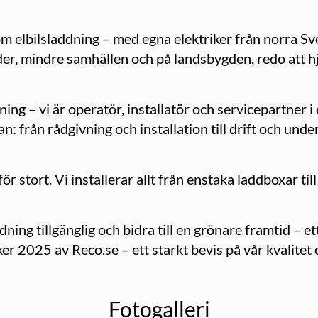
m elbilsladdning – med egna elektriker från norra Sver
täder, mindre samhällen och på landsbygden, redo att h
ing – vi är operatör, installatör och servicepartner i
n: från rådgivning och installation till drift och unde
 för stort. Vi installerar allt från enstaka laddboxar t
ddning tillgänglig och bidra till en grönare framtid – et
ker 2025 av Reco.se – ett starkt bevis på vår kvalitet
Fotogalleri