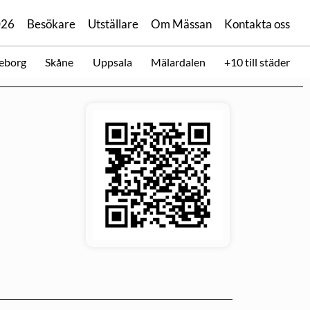
026
Besökare
Utställare
Om Mässan
Kontakta oss
eborg
Skåne
Uppsala
Mälardalen
+10 till städer