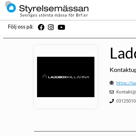
Följ oss på:
Lad
Kontaktup
https://l
Kontakt@l
03125010