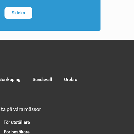
Skicka
Norrköping
Sundsvall
Örebro
ta på våra mässor
För utställare
För besökare