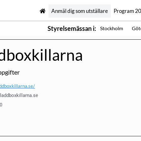
Anmäl dig som utställare
Program 2
Styrelsemässan i:
Stockholm
Göt
dboxkillarna
pgifter
addboxkillarna.se/
addboxkillarna.se
0