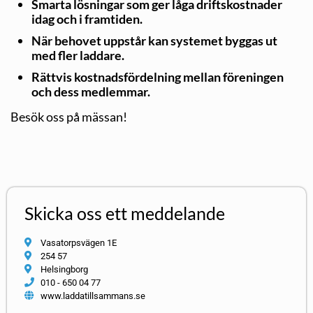
Smarta lösningar som ger låga driftskostnader
idag och i framtiden.
När behovet uppstår kan systemet byggas ut
med fler laddare.
Rättvis kostnadsfördelning mellan föreningen
och dess medlemmar.
Besök oss på mässan!
Skicka oss ett meddelande
Vasatorpsvägen 1E
254 57
Helsingborg
010 - 650 04 77
www.laddatillsammans.se