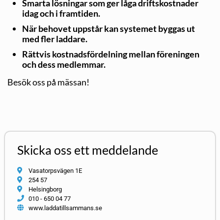
Smarta lösningar som ger låga driftskostnader
idag och i framtiden.
När behovet uppstår kan systemet byggas ut
med fler laddare.
Rättvis kostnadsfördelning mellan föreningen
och dess medlemmar.
Besök oss på mässan!
Skicka oss ett meddelande
Vasatorpsvägen 1E
254 57
Helsingborg
010 - 650 04 77
www.laddatillsammans.se