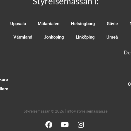
Styrelsemässan i:
Uppsala
Mälardalen
Helsingborg
Gävle
Värmland
Jönköping
Linköping
Umeå
Del
kare
O
lare
Styrelsemässan © 2026 | info@styrelsemassan.se