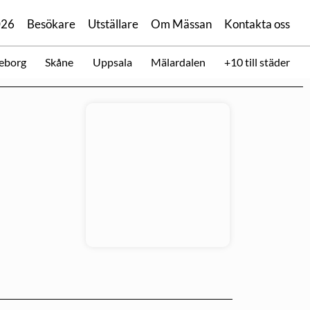
026
Besökare
Utställare
Om Mässan
Kontakta oss
eborg
Skåne
Uppsala
Mälardalen
+10 till städer