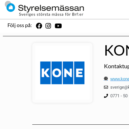
Följ oss på:
KO
Kontaktup
www.kone
sverige@
0771 - 50