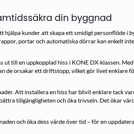
framtidssäkra din byggnad
t hjälpa kunder att skapa ett smidigt personflöde i 
ltrappor, portar och automatiska dörrar kan enkelt in
as ut till en uppkopplad hiss i KONE DX-klassen. Med 
n de orsakar ett driftstopp, vilket gör livet enklare
ader. Att installera en hiss har blivit enklare tack va
ättra tillgängligheten och öka trivseln. Det ökar vä
naden och öka dess värde över tid – för en uppdatera