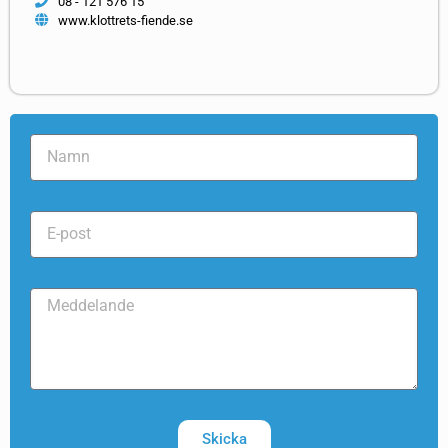
08 - 121 576 15
www.klottrets-fiende.se
Skicka