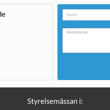
de
Styrelsemässan i: