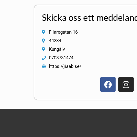
Skicka oss ett meddelan
Filaregatan 16
44234
Kungälv
0708731474
https://jiaab.se/