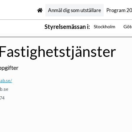
Anmäl dig som utställare
Program 2
Styrelsemässan i:
Stockholm
Göt
Fastighetstjänster
pgifter
aab.se/
b.se
74