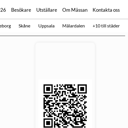
026
Besökare
Utställare
Om Mässan
Kontakta oss
eborg
Skåne
Uppsala
Mälardalen
+10 till städer