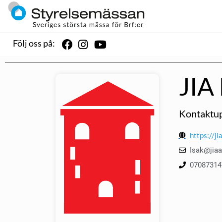
Följ oss på:
JIA 
Kontaktup
https://ji
Isak@jiaa
07087314