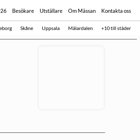
026
Besökare
Utställare
Om Mässan
Kontakta oss
eborg
Skåne
Uppsala
Mälardalen
+10 till städer