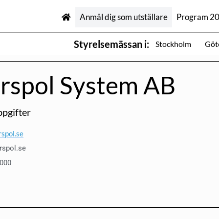
Anmäl dig som utställare
Program 2
Styrelsemässan i:
Stockholm
Göt
erspol System AB
pgifter
spol.se
rspol.se
 000