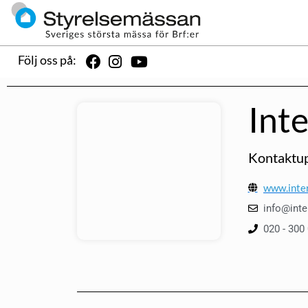
Följ oss på:
Int
Kontaktup
www.inter
info@inte
020 - 300