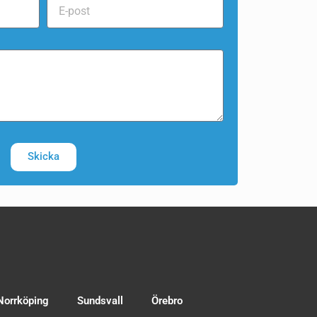
Skicka
Norrköping
Sundsvall
Örebro