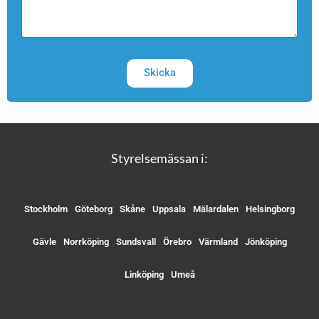
Skicka
Styrelsemässan i:
Stockholm
Göteborg
Skåne
Uppsala
Mälardalen
Helsingborg
Gävle
Norrköping
Sundsvall
Örebro
Värmland
Jönköping
Linköping
Umeå