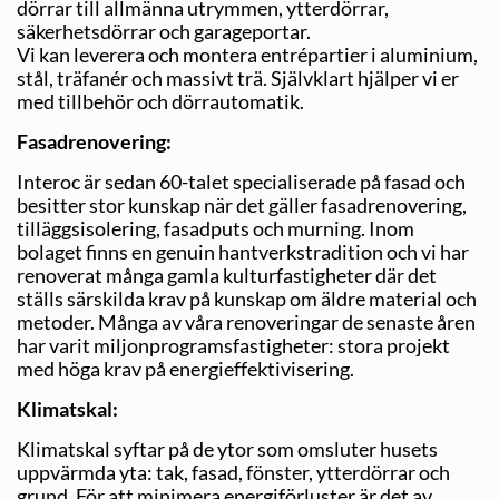
dörrar till allmänna utrymmen, ytterdörrar,
säkerhetsdörrar och garageportar.
Vi kan leverera och montera entrépartier i aluminium,
stål, träfanér och massivt trä. Självklart hjälper vi er
med tillbehör och dörrautomatik.
Fasadrenovering:
Interoc är sedan 60-talet specialiserade på fasad och
besitter stor kunskap när det gäller fasadrenovering,
tilläggsisolering, fasadputs och murning. Inom
bolaget finns en genuin hantverkstradition och vi har
renoverat många gamla kulturfastigheter där det
ställs särskilda krav på kunskap om äldre material och
metoder. Många av våra renoveringar de senaste åren
har varit miljonprogramsfastigheter: stora projekt
med höga krav på energieffektivisering.
Klimatskal:
Klimatskal syftar på de ytor som omsluter husets
uppvärmda yta: tak, fasad, fönster, ytterdörrar och
grund. För att minimera energiförluster är det av