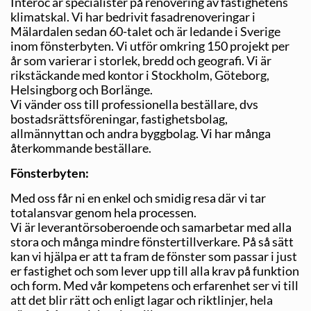
Interoc är specialister på renovering av fastighetens
klimatskal. Vi har bedrivit fasadrenoveringar i
Mälardalen sedan 60-talet och är ledande i Sverige
inom fönsterbyten. Vi utför omkring 150 projekt per
år som varierar i storlek, bredd och geografi. Vi är
rikstäckande med kontor i Stockholm, Göteborg,
Helsingborg och Borlänge.
Vi vänder oss till professionella beställare, dvs
bostadsrättsföreningar, fastighetsbolag,
allmännyttan och andra byggbolag. Vi har många
återkommande beställare.
Fönsterbyten:
Med oss får ni en enkel och smidig resa där vi tar
totalansvar genom hela processen.
Vi är leverantörsoberoende och samarbetar med alla
stora och många mindre fönstertillverkare. På så sätt
kan vi hjälpa er att ta fram de fönster som passar i just
er fastighet och som lever upp till alla krav på funktion
och form. Med vår kompetens och erfarenhet ser vi till
att det blir rätt och enligt lagar och riktlinjer, hela