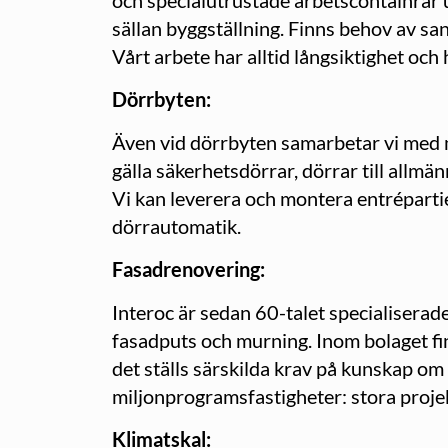
och specialutrustade arbetscontainrar u
sällan byggställning. Finns behov av sane
Vårt arbete har alltid långsiktighet och 
Dörrbyten:
Även vid dörrbyten samarbetar vi med m
gälla säkerhetsdörrar, dörrar till allm
Vi kan leverera och montera entrépartier
dörrautomatik.
Fasadrenovering:
Interoc är sedan 60-talet specialiserade
fasadputs och murning. Inom bolaget fi
det ställs särskilda krav på kunskap om
miljonprogramsfastigheter: stora proje
Klimatskal: