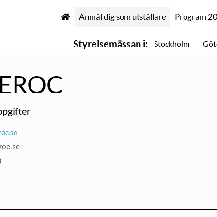
Anmäl dig som utställare
Program 2
Styrelsemässan i:
Stockholm
Göt
TEROC
pgifter
oc.se
roc.se
0