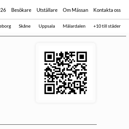
026
Besökare
Utställare
Om Mässan
Kontakta oss
eborg
Skåne
Uppsala
Mälardalen
+10 till städer