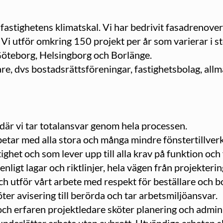
v fastighetens klimatskal. Vi har bedrivit fasadrenove
Vi utför omkring 150 projekt per år som varierar i st
Göteborg, Helsingborg och Borlänge.
lare, dvs bostadsrättsföreningar, fastighetsbolag, al
 där vi tar totalansvar genom hela processen.
ar med alla stora och många mindre fönstertillverkare
stighet och som lever upp till alla krav på funktion 
h enligt lagar och riktlinjer, hela vägen från projekteri
h utför vårt arbete med respekt för beställare och bo
ter avisering till berörda och tar arbetsmiljöansvar.
och erfaren projektledare sköter planering och admi