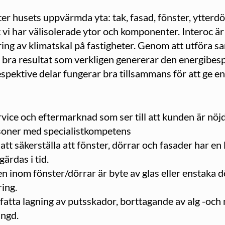
er husets uppvärmda yta: tak, fasad, fönster, ytterd
tt vi har välisolerade ytor och komponenter. Interoc ä
ing av klimatskal på fastigheter. Genom att utföra s
t bra resultat som verkligen genererar den energibe
spektive delar fungerar bra tillsammans för att ge en
rvice och eftermarknad som ser till att kunden är nöjd
rsoner med specialistkompetens
att säkerställa att fönster, dörrar och fasader har en
ärdas i tid.
 inom fönster/dörrar är byte av glas eller enstaka dör
ring.
fatta lagning av putsskador, borttagande av alg -oc
ängd.