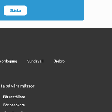
Skicka
Norrköping
Sundsvall
Örebro
ta på våra mässor
För utställare
För besökare