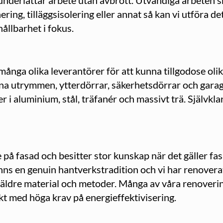
nderlättar arbete utan avbrott. Utvändiga arbeten sk
ring, tilläggsisolering eller annat så kan vi utföra det
hållbarhet i fokus.
ånga olika leverantörer för att kunna tillgodose ol
änna utrymmen, ytterdörrar, säkerhetsdörrar och gara
 i aluminium, stål, träfanér och massivt trä. Självklar
 på fasad och besitter stor kunskap när det gäller fas
nns en genuin hantverkstradition och vi har renover
 äldre material och metoder. Många av våra renoverin
kt med höga krav på energieffektivisering.