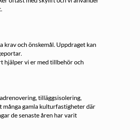
er oftast med skylift och vi använder
.
ika krav och önskemål. Uppdraget kan
geportar.
t hjälper vi er med tillbehör och
adrenovering, tilläggsisolering,
at många gamla kulturfastigheter där
gar de senaste åren har varit