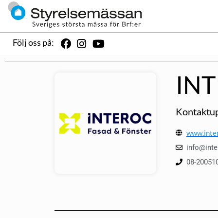
Följ oss på:
IN
Kontaktup
www.inter
info@inte
08-20051