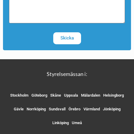
Skicka
Styrelsemässan i:
Stockholm
Göteborg
Skåne
Uppsala
Mälardalen
Helsingborg
Gävle
Norrköping
Sundsvall
Örebro
Värmland
Jönköping
Linköping
Umeå