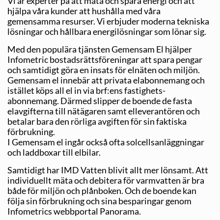
Vi är experter på att mäta och spara energi och att
hjälpa våra kunder att hushålla med våra
gemensamma resurser. Vi erbjuder moderna tekniska
lösningar och hållbara energilösningar som lönar sig.
Med den populära tjänsten Gemensam El hjälper
Infometric bostadsrättsföreningar att spara pengar
och samtidigt göra en insats för elnäten och miljön.
Gemensam el innebär att privata elabonnemang och
istället köps all el in via brf:ens fastighets­
abonnemang. Därmed slipper de boende de fasta
elavgifterna till nätägaren samt elleverantören och
betalar bara den rörliga avgiften för sin faktiska
förbrukning.
I Gemensam el ingår också ofta solcellsanläggningar
och laddboxar till elbilar.
Samtidigt har IMD Vatten blivit allt mer lönsamt. Att
individuellt mäta och debitera för varmvatten är bra
både för miljön och plånboken. Och de boende kan
följa sin förbrukning och sina besparingar genom
Infometrics webbportal Panorama.