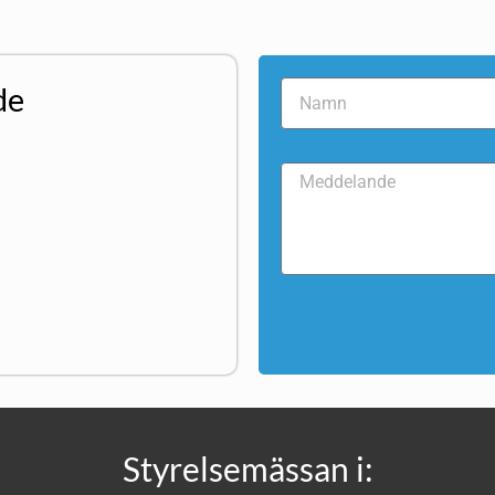
de
Styrelsemässan i: