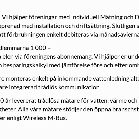
g
Vi hjälper föreningar med Individuell Mätning och D
eprenad med installation och driftsättning. Slutligen
 att förbrukningen enkelt debiteras via månadsavierna
medlemmarna 1 000 –
a elen via föreningens abonnemang. Vi hjälper er und
en besparingskalkyl med jämförelse före och efter o
monteras enkelt på inkommande vattenledning alter
vare integrerad trådlös kommunikation.
0 år levererat trådlösa mätare för vatten, värme och
igheter. Alla våra mätare stödjer den öppna branschs
er enligt Wireless M-Bus.