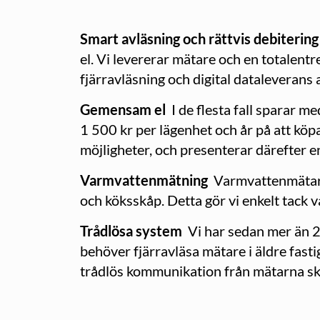
Smart avläsning och rättvis debiterin
el. Vi levererar mätare och en totalentr
fjärravläsning och digital dataleverans
Gemensam el
I de flesta fall sparar 
1 500 kr per lägenhet och år på att köp
möjligheter, och presenterar därefter 
Varmvattenmätning
Varmvattenmätare 
och köksskåp. Detta gör vi enkelt tack 
Trådlösa system
Vi har sedan mer än 2
behöver fjärravläsa mätare i äldre fast
trådlös kommunikation från mätarna sk