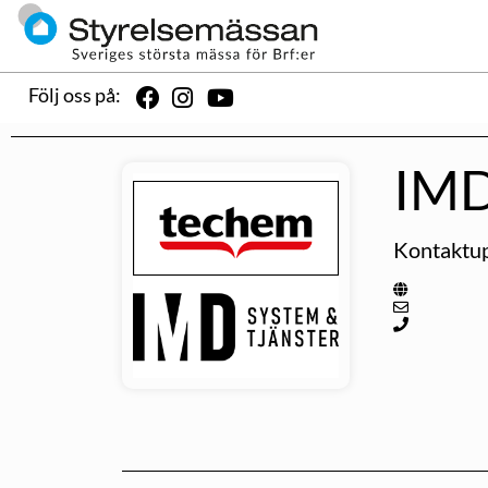
Följ oss på:
IMD
Kontaktup