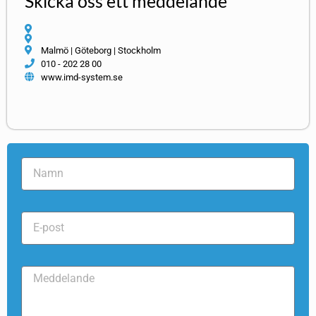
Skicka oss ett meddelande
Malmö | Göteborg | Stockholm
010 - 202 28 00
www.imd-system.se