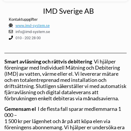
IMD Sverige AB
Kontaktuppgifter
www.imd-system.se
info@imd-system.se
010 - 202 28 00
Smart avläsning och rättvis debitering
Vi hjälper
föreningar med Individuell Mätning och Debitering
(IMD) av vatten, värme eller el. Vi levererar mätare
och en totalentreprenad med installation och
driftsättning. Slutligen säkerställer vi med automatisk
fjärravläsning och digital dataleverans att
förbrukningen enkelt debiteras via månadsavierna.
Gemensam el
I de flesta fall sparar medlemmarna 1
000 –
1 500 kr per lägenhet och år på att köpa elen via
föreningens abonnemang. Vi hjälper er undersöka era