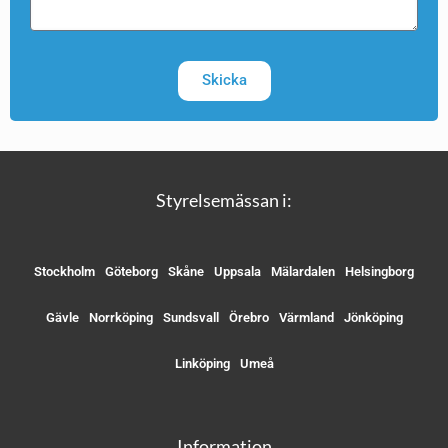
Skicka
Styrelsemässan i:
Stockholm
Göteborg
Skåne
Uppsala
Mälardalen
Helsingborg
Gävle
Norrköping
Sundsvall
Örebro
Värmland
Jönköping
Linköping
Umeå
Information