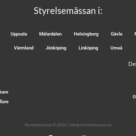
Styrelsemässan i:
Uppsala
Mälardalen
Helsingborg
Gävle
Värmland
Jönköping
Linköping
Umeå
Del
kare
O
lare
Styrelsemässan © 2026 | info@styrelsemassan.se