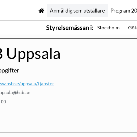
Anmäl dig som utställare
Program 2
Styrelsemässan i:
Stockholm
Göt
 Uppsala
pgifter
ww.hsb.se/uppsala/tjanster
uppsala@hsb.se
 00