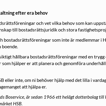
rvaltning efter era behov
adsrättsföreningar och vet vilka behov som kan uppst
skap till bostadsrättsjuridik och stora fastighetsproj
h bostadsrättsföreningar som inte är medlemmar i HS
h boende.
ångsiktigt hållbara bostadsrättsföreningar med en tr
er som hjälper er att planera och genomföra underhåll
ller inte, om ni behöver hjälp med det lilla i vardag
gemanget att hjälpa er.
ds Boservice, är sedan 1966 ett helägt dotterbolag til
märket HSB.