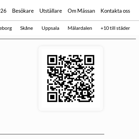
026
Besökare
Utställare
Om Mässan
Kontakta oss
eborg
Skåne
Uppsala
Mälardalen
+10 till städer