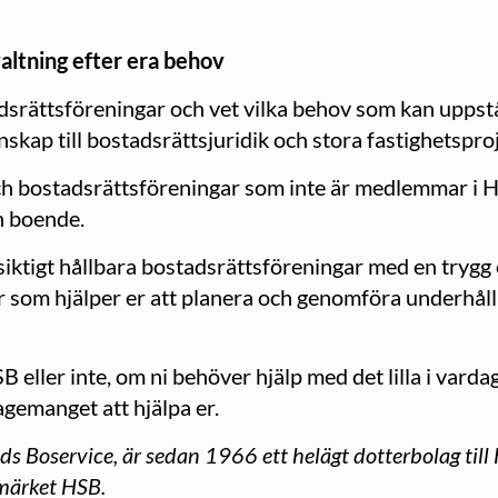
rvaltning efter era behov
adsrättsföreningar och vet vilka behov som kan uppst
skap till bostadsrättsjuridik och stora fastighetsproj
h bostadsrättsföreningar som inte är medlemmar i HS
h boende.
ångsiktigt hållbara bostadsrättsföreningar med en tr
er som hjälper er att planera och genomföra underhåll
ller inte, om ni behöver hjälp med det lilla i vardag
gemanget att hjälpa er.
ds Boservice, är sedan 1966 ett helägt dotterbolag til
märket HSB.