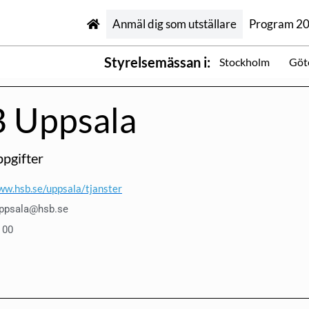
Anmäl dig som utställare
Program 2
Styrelsemässan i:
Stockholm
Göt
 Uppsala
pgifter
ww.hsb.se/uppsala/tjanster
uppsala@hsb.se
 00