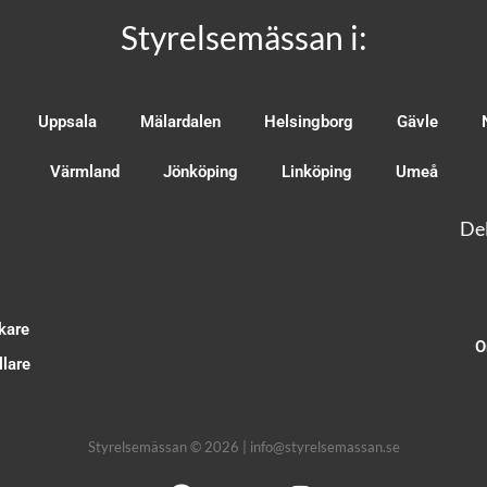
Styrelsemässan i:
Uppsala
Mälardalen
Helsingborg
Gävle
Värmland
Jönköping
Linköping
Umeå
Del
kare
O
lare
Styrelsemässan © 2026 | info@styrelsemassan.se