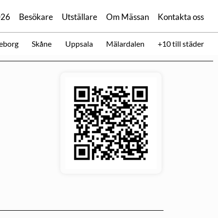
026
Besökare
Utställare
Om Mässan
Kontakta oss
eborg
Skåne
Uppsala
Mälardalen
+10 till städer