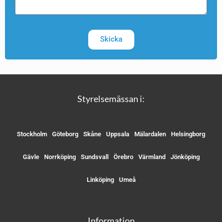
Skicka
Styrelsemässan i:
Stockholm
Göteborg
Skåne
Uppsala
Mälardalen
Helsingborg
Gävle
Norrköping
Sundsvall
Örebro
Värmland
Jönköping
Linköping
Umeå
Information