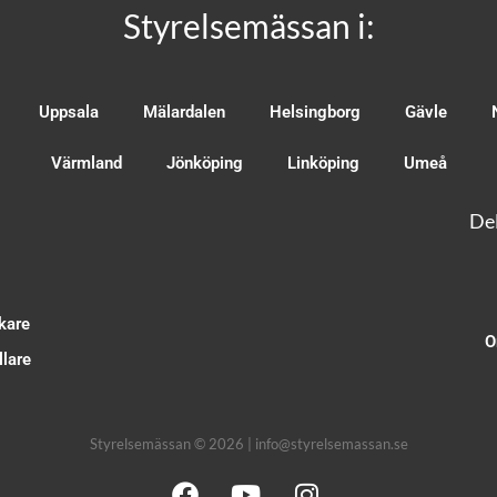
Styrelsemässan i:
Uppsala
Mälardalen
Helsingborg
Gävle
Värmland
Jönköping
Linköping
Umeå
Del
kare
O
lare
Styrelsemässan © 2026 | info@styrelsemassan.se