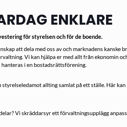
VARDAG ENKLARE
nvestering för styrelsen och för de boende.
unskap att dela med oss av och marknadens kanske br
valtning. Vi kan hjälpa er med allt från ekonomin och 
a hanteras i en bostadsrättsförening.
yrelseledamot allting samlat på ett ställe. Här kan d
a delar? Vi skräddarsyr ett förvaltningsupplägg anpass