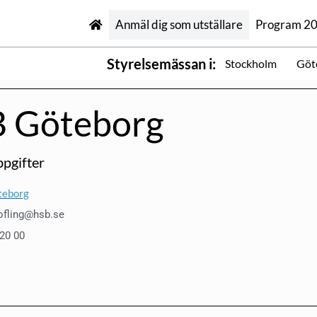
Anmäl dig som utställare
Program 2
Styrelsemässan i:
Stockholm
Göt
 Göteborg
pgifter
teborg
ofling@hsb.se
 20 00