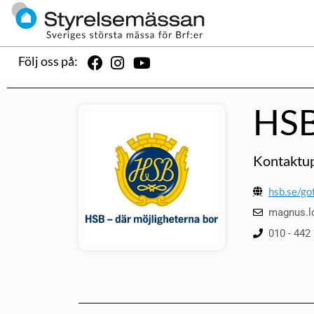
Följ oss på:
HSB
Kontaktup
hsb.se/go
magnus.l
010 - 442