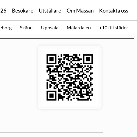
026
Besökare
Utställare
Om Mässan
Kontakta oss
eborg
Skåne
Uppsala
Mälardalen
+10 till städer