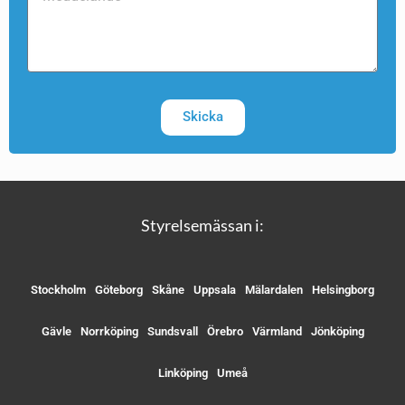
Skicka
Styrelsemässan i:
Stockholm
Göteborg
Skåne
Uppsala
Mälardalen
Helsingborg
Gävle
Norrköping
Sundsvall
Örebro
Värmland
Jönköping
Linköping
Umeå