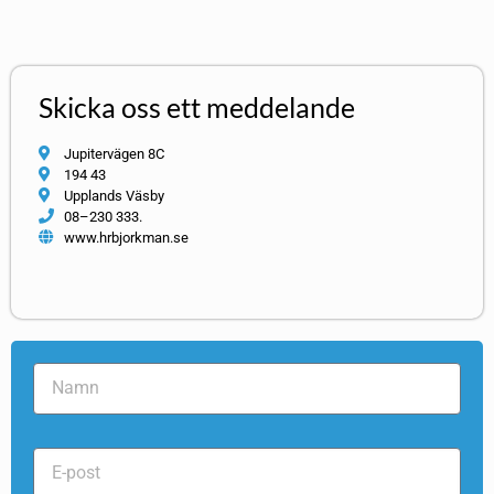
Skicka oss ett meddelande
Jupitervägen 8C
194 43
Upplands Väsby
08–230 333.
www.hrbjorkman.se