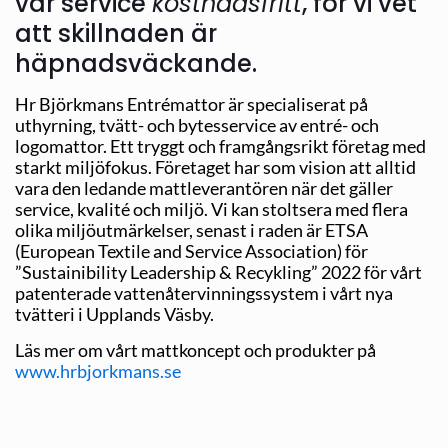
vår service
kostnadsfritt
, för vi vet
att skillnaden är
häpnadsväckande.
Hr Björkmans Entrémattor är specialiserat på
uthyrning, tvätt- och bytesservice av entré- och
logomattor. Ett tryggt och framgångsrikt företag med
starkt miljöfokus. Företaget har som vision att alltid
vara den ledande mattleverantören när det gäller
service, kvalité och miljö. Vi kan stoltsera med flera
olika miljöutmärkelser, senast i raden är ETSA
(European Textile and Service Association) för
”Sustainibility Leadership & Recykling” 2022 för vårt
patenterade vattenåtervinningssystem i vårt nya
tvätteri i Upplands Väsby.
Läs mer om vårt mattkoncept och produkter på
www.hrbjorkmans.se