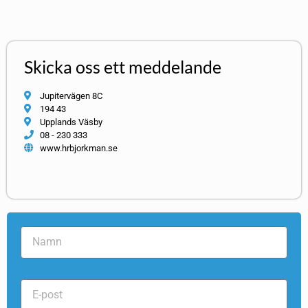
Skicka oss ett meddelande
Jupitervägen 8C
194 43
Upplands Väsby
08 - 230 333
www.hrbjorkman.se