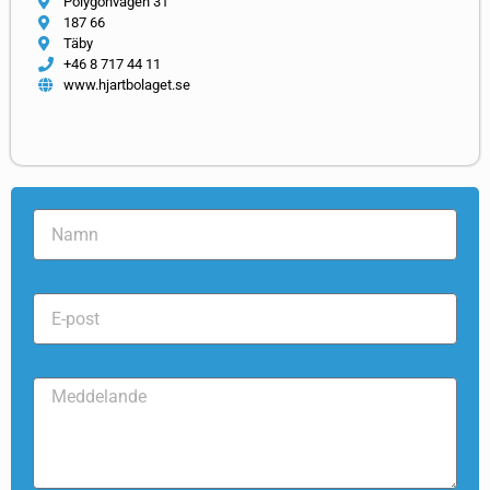
Polygonvägen 31
187 66
Täby
+46 8 717 44 11
www.hjartbolaget.se