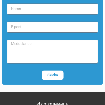
Skicka
Styrelsemässan i: