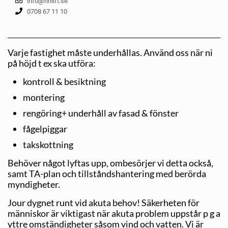
info@hhlift.se
0708 67 11 10
Varje fastighet måste underhållas. Använd oss när ni
på höjd t ex ska utföra:
kontroll & besiktning
montering
rengöring+ underhåll av fasad & fönster
fågelpiggar
takskottning
Behöver något lyftas upp, ombesörjer vi detta också,
samt TA-plan och tillståndshantering med berörda
myndigheter.
Jour dygnet runt vid akuta behov! Säkerheten för
människor är viktigast när akuta problem uppstår p g a
yttre omständigheter såsom vind och vatten. Vi är