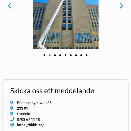
Skicka oss ett meddelande
Börringe kyrkoväg 36
233 91
Svedala
0708 67 11 10
https://hhlift.se/