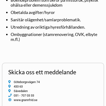
ohälsa eller demenssjukdom
Obetalda avgifter/hyror
Sanitär olägenhet/samlarproblematik.
Utredning av oriktiga hyresförhållanden.
Ombyggnationer (stamrenovering, OVK, elbyte
m.fl.)
Skicka oss ett meddelande
Göteborgsvägen 74
433 63
Sävedalen
031 - 707 03 33
www.grannfrid.se