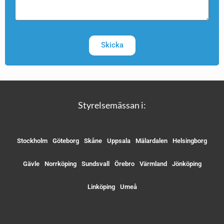
Skicka
Styrelsemässan i:
Stockholm
Göteborg
Skåne
Uppsala
Mälardalen
Helsingborg
Gävle
Norrköping
Sundsvall
Örebro
Värmland
Jönköping
Linköping
Umeå