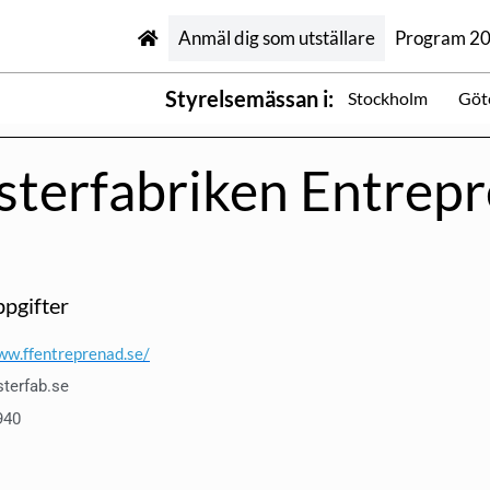
Anmäl dig som utställare
Program 2
Styrelsemässan i:
Stockholm
Göt
sterfabriken Entrep
pgifter
ww.ffentreprenad.se/
terfab.se
940