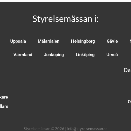
Styrelsemässan i:
Uppsala
Mälardalen
Helsingborg
Gävle
Värmland
Jönköping
Linköping
Umeå
Del
kare
O
lare
Styrelsemässan © 2026 | info@styrelsemassan.se