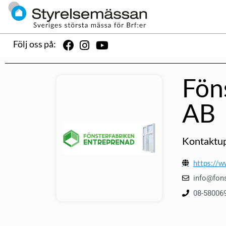
Följ oss på:
Fön
AB
Kontaktup
https://w
info@fons
08-58006