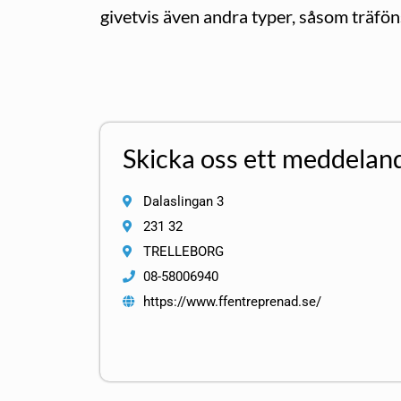
givetvis även andra typer, såsom träfön
Skicka oss ett meddelan
Dalaslingan 3
231 32
TRELLEBORG
08-58006940
https://www.ffentreprenad.se/