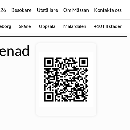
026
Besökare
Utställare
Om Mässan
Kontakta oss
eborg
Skåne
Uppsala
Mälardalen
+10 till städer
renad