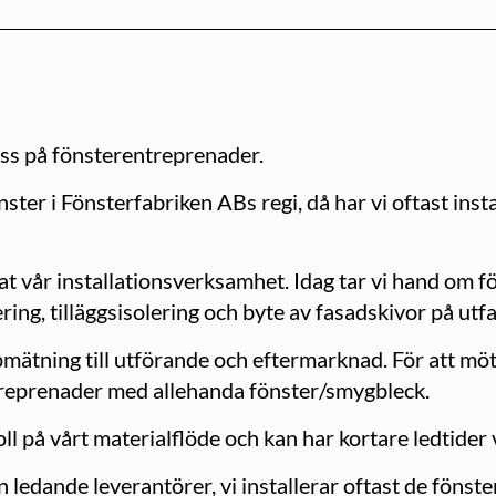
 oss på fönsterentreprenader.
ster i Fönsterfabriken ABs regi, då har vi oftast insta
at vår installationsverksamhet. Idag tar vi hand om fö
ing, tilläggsisolering och byte av fasadskivor på ut
mätning till utförande och eftermarknad. För att möt
treprenader med allehanda fönster/smygbleck.
oll på vårt materialflöde och kan har kortare ledtider
n ledande leverantörer, vi installerar oftast de fönste