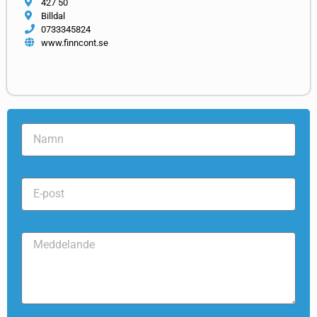
427 50
Billdal
0733345824
www.finncont.se