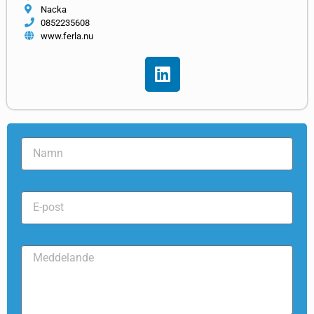
Nacka
0852235608
www.ferla.nu