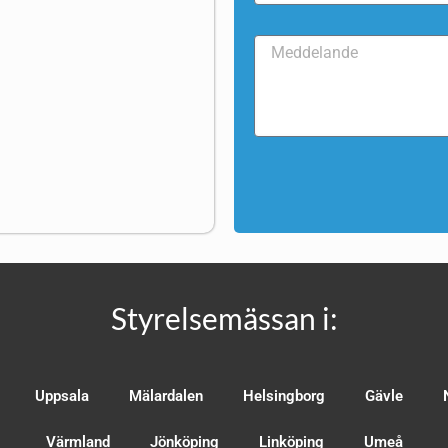
Styrelsemässan i:
Uppsala
Mälardalen
Helsingborg
Gävle
Värmland
Jönköping
Linköping
Umeå