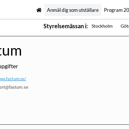
Anmäl dig som utställare
Program 2
Styrelsemässan i:
Stockholm
Göt
tum
pgifter
ww.fastum.se/
ort@fastum.se