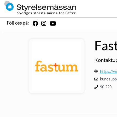
Följ oss på:
Fas
Kontaktup
https://w
kundsupp
90 220