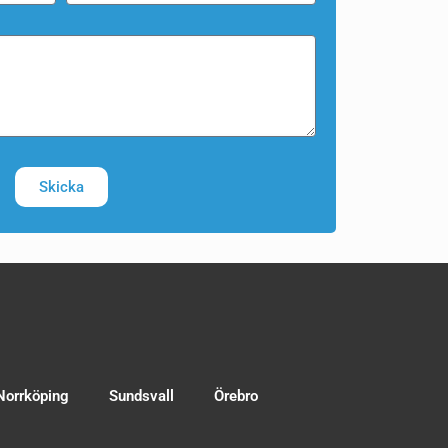
Skicka
Norrköping
Sundsvall
Örebro