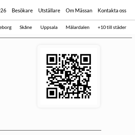
026
Besökare
Utställare
Om Mässan
Kontakta oss
eborg
Skåne
Uppsala
Mälardalen
+10 till städer