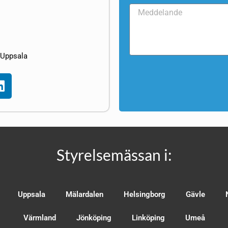
=Uppsala
Styrelsemässan i:
Uppsala
Mälardalen
Helsingborg
Gävle
Värmland
Jönköping
Linköping
Umeå