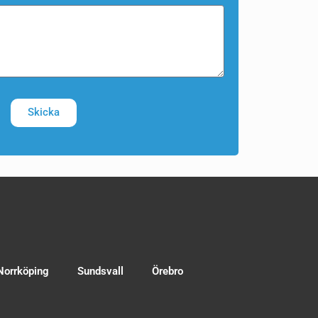
Skicka
Norrköping
Sundsvall
Örebro