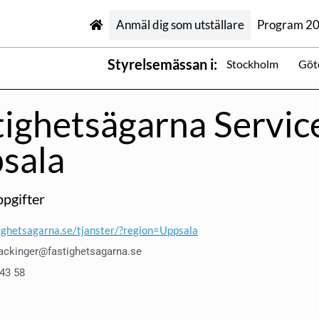
Anmäl dig som utställare
Program 2
Styrelsemässan i:
Stockholm
Göt
tighetsägarna Servic
sala
pgifter
ghetsagarna.se/tjanster/?region=Uppsala
ackinger@fastighetsagarna.se
 43 58