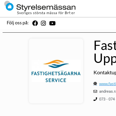
Följ oss på:
Fas
Upp
Kontaktup
www.fasti
andreas.r
073 - 074