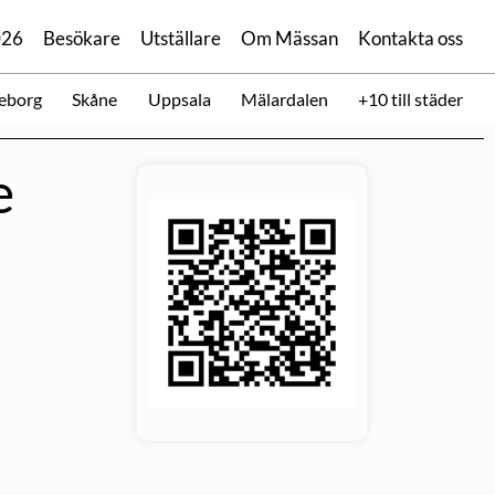
026
Besökare
Utställare
Om Mässan
Kontakta oss
eborg
Skåne
Uppsala
Mälardalen
+10 till städer
e