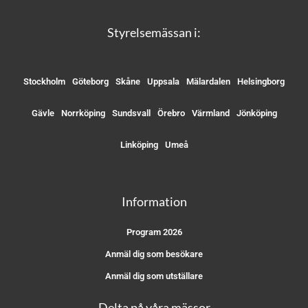
Styrelsemässan i:
Stockholm
Göteborg
Skåne
Uppsala
Mälardalen
Helsingborg
Gävle
Norrköping
Sundsvall
Örebro
Värmland
Jönköping
Linköping
Umeå
Information
Program 2026
Anmäl dig som besökare
Anmäl dig som utställare
Delta på våra mässor