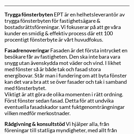
Trygga fönsterbyten
EPT är en helhetsleverantör av
trygga fönsterbyten för fastig­hetsägare &
bostadsrättsföreningar. Vi fokuserar på att ge våra
kunder en smidig & effektiv process där ett 100
procentigt fönsterbyte är vårt huvudfokus.
Fasadrenoveringar
Fasaden är det första intrycket en
besökare får av fastigheten. Den ska inte bara vara
snygg utan ävenskydda mot väder och vind. I likhet
med fönster så är både tak och fasad stora
energibovar. Står man i fundering om att byta fönster
kan det vara bra att se över fasader och tak i samband
med fönsterbytet.
Viktigt är att göra de olika momenten i rätt ordning.
Först fönster sedan fasad. Detta för att undvika
eventuella fasadskador samt fuktgenomträngningar
vilken medför merkostnader.
Rådgivning & konsultstöd
Vi hjälper alla, från
föreningar till statliga myndigheter, med allt från