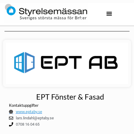
EPT Fönster & Fasad
Kontaktuppgifter
www.eptaby.se
lars.lindahl@eptaby.se
0708 16 04 65