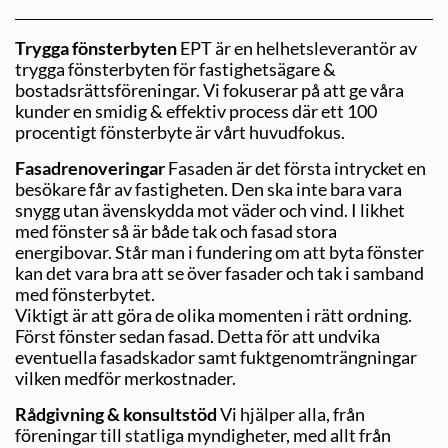
Trygga fönsterbyten
EPT är en helhetsleverantör av
trygga fönsterbyten för fastig­hetsägare &
bostadsrättsföreningar. Vi fokuserar på att ge våra
kunder en smidig & effektiv process där ett 100
procentigt fönsterbyte är vårt huvudfokus.
Fasadrenoveringar
Fasaden är det första intrycket en
besökare får av fastigheten. Den ska inte bara vara
snygg utan ävenskydda mot väder och vind. I likhet
med fönster så är både tak och fasad stora
energibovar. Står man i fundering om att byta fönster
kan det vara bra att se över fasader och tak i samband
med fönsterbytet.
Viktigt är att göra de olika momenten i rätt ordning.
Först fönster sedan fasad. Detta för att undvika
eventuella fasadskador samt fuktgenomträngningar
vilken medför merkostnader.
Rådgivning & konsultstöd
Vi hjälper alla, från
föreningar till statliga myndigheter, med allt från