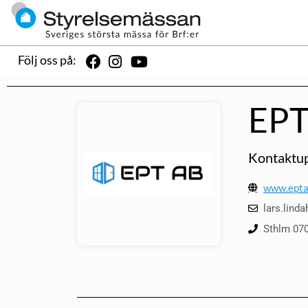
Följ oss på:
EPT
Kontaktup
www.epta
lars.lind
Sthlm 070