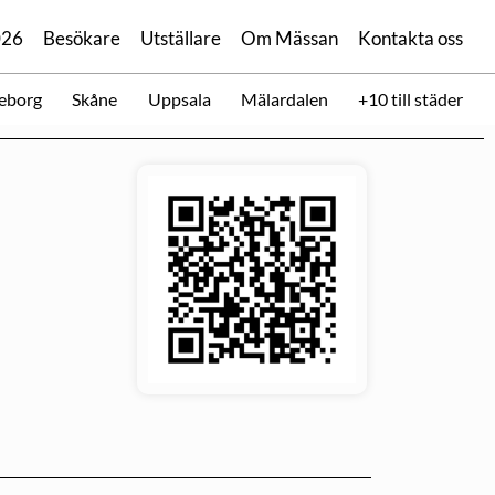
026
Besökare
Utställare
Om Mässan
Kontakta oss
eborg
Skåne
Uppsala
Mälardalen
+10 till städer