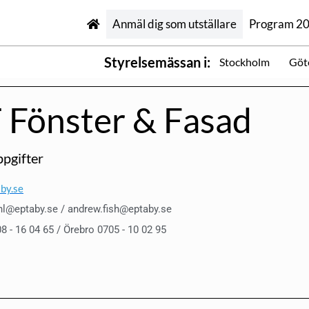
Anmäl dig som utställare
Program 2
Styrelsemässan i:
Stockholm
Göt
 Fönster & Fasad
pgifter
by.se
ahl@eptaby.se / andrew.fish@eptaby.se
8 - 16 04 65 / Örebro 0705 - 10 02 95