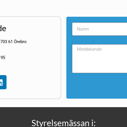
de
 703 61 Örebro
 95
Styrelsemässan i: