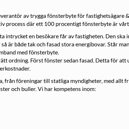
verantör av trygga fönsterbyte för fastig­hetsägare 
tiv process där ett 100 procentigt fönsterbyte är vår
ta intrycket en besökare får av fastigheten. Den ska 
r så är både tak och fasad stora energibovar. Står man
samband med fönsterbyte.
 rätt ordning. Först fönster sedan fasad. Detta för at
erkostnader.
a, från föreningar till statliga myndigheter, med allt f
ster och buller. Vi har kompetens inom: