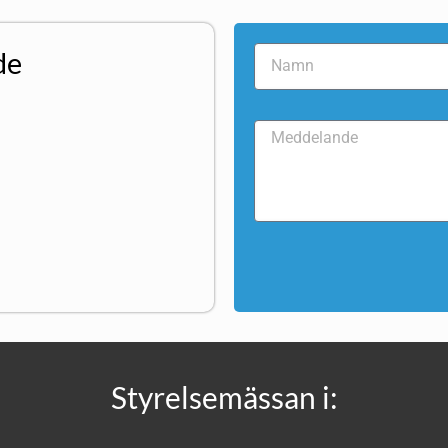
de
Styrelsemässan i: