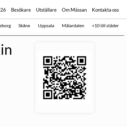
026
Besökare
Utställare
Om Mässan
Kontakta oss
eborg
Skåne
Uppsala
Mälardalen
+10 till städer
in