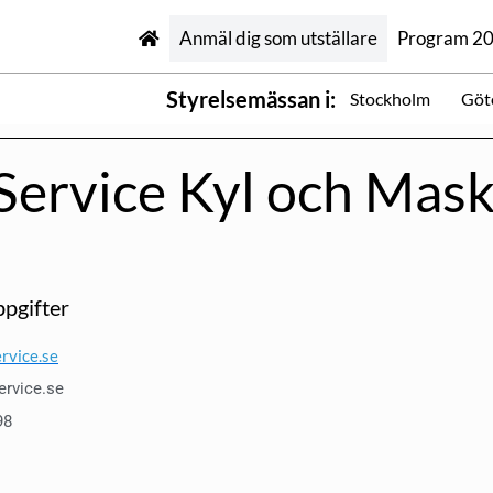
Anmäl dig som utställare
Program 2
Styrelsemässan i:
Stockholm
Göt
Service Kyl och Mask
pgifter
rvice.se
ervice.se
98