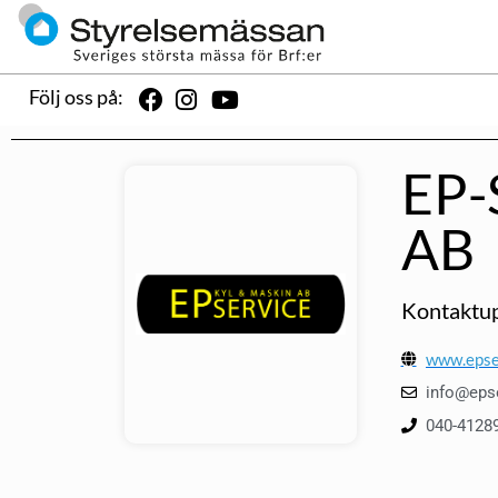
Följ oss på:
EP-
AB
Kontaktup
www.epse
info@eps
040-4128