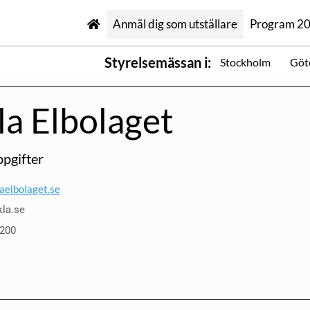
Anmäl dig som utställare
Program 2
Styrelsemässan i:
Stockholm
Göt
la Elbolaget
pgifter
aelbolaget.se
la.se
 200