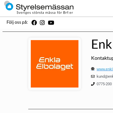
Följ oss på:
Enk
Kontaktup
www.enkl
kund@enk
0775-200