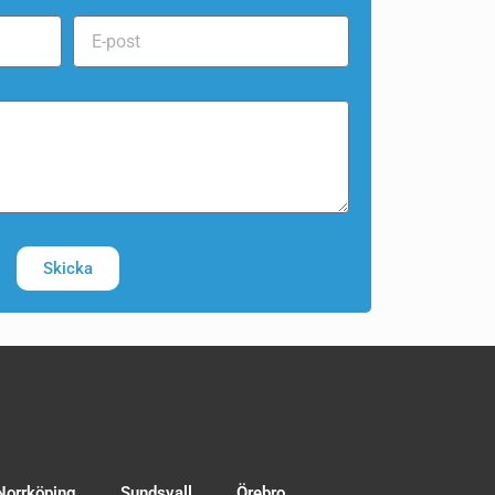
Skicka
Norrköping
Sundsvall
Örebro