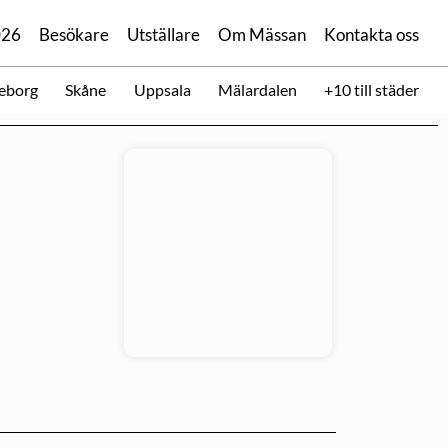
026
Besökare
Utställare
Om Mässan
Kontakta oss
eborg
Skåne
Uppsala
Mälardalen
+10 till städer