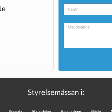
de
Styrelsemässan i:
Uppsala
Mälardalen
Helsingborg
Gävle