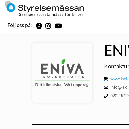
Följ oss på:
ENI
Kontaktup
www.isole
info@isol
020-25 29