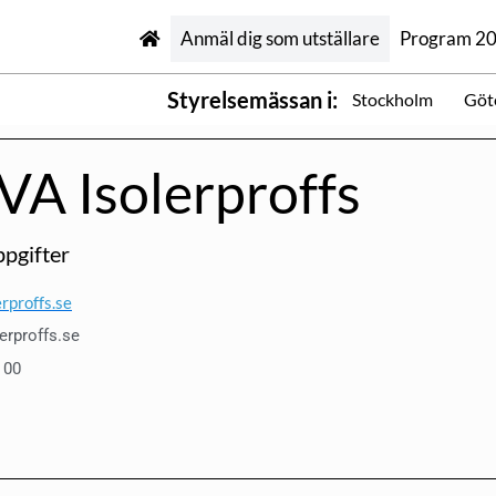
Anmäl dig som utställare
Program 2
Styrelsemässan i:
Stockholm
Göt
VA Isolerproffs
pgifter
rproffs.se
erproffs.se
 00