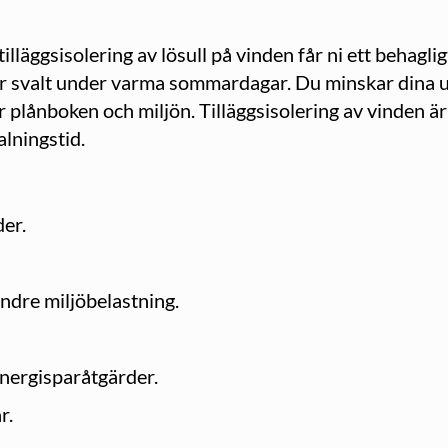
illäggsisolering av lösull på vinden får ni ett behag
är svalt under varma sommardagar. Du minskar dina
r plånboken och miljön. Tilläggsisolering av vinden ä
lningstid.
er.
ndre miljöbelastning.
energisparåtgärder.
r.