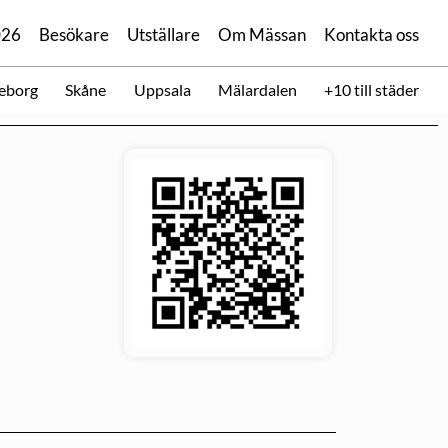
026
Besökare
Utställare
Om Mässan
Kontakta oss
eborg
Skåne
Uppsala
Mälardalen
+10 till städer