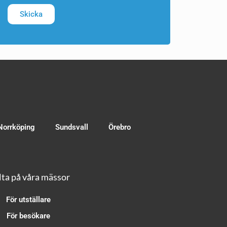
Skicka
Norrköping
Sundsvall
Örebro
ta på våra mässor
För utställare
För besökare