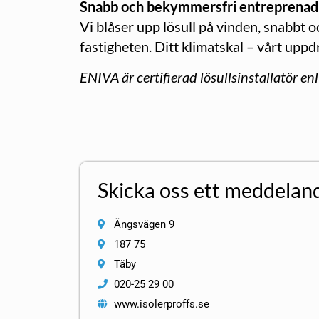
Snabb och bekymmersfri entreprenad
Vi blåser upp lösull på vinden, snabbt o
fastigheten. Ditt klimatskal – vårt uppd
ENIVA är certifierad lösullsinstallatör enli
Skicka oss ett meddelan
Ängsvägen 9
187 75
Täby
020-25 29 00
www.isolerproffs.se