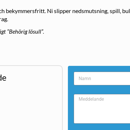
ch bekymmersfritt. Ni slipper nedsmutsning, spill, bul
rag.
gt ”Behörig lösull”.
de