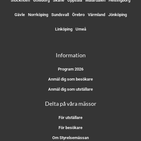
Stockholm
Göteborg
Skåne
Uppsala
Mälardalen
Helsingborg
Gävle
Norrköping
Sundsvall
Örebro
Värmland
Jönköping
Linköping
Umeå
Information
Program 2026
Anmäl dig som besökare
Anmäl dig som utställare
Delta på våra mässor
För utställare
För besökare
Om Styrelsemässan