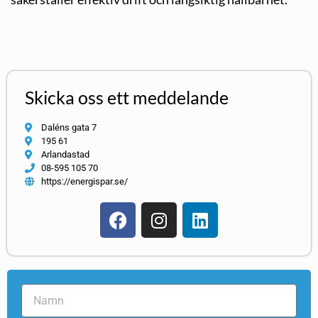
Skicka oss ett meddelande
Daléns gata 7
195 61
Arlandastad
08-595 105 70
https://energispar.se/