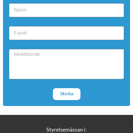
Skicka
Styrelsemässan i: